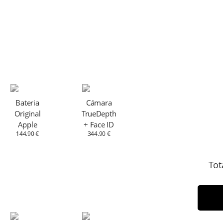
Bateria
Cámara
Original
TrueDepth
Apple
+ Face ID
144.90 €
344.90 €
Tot